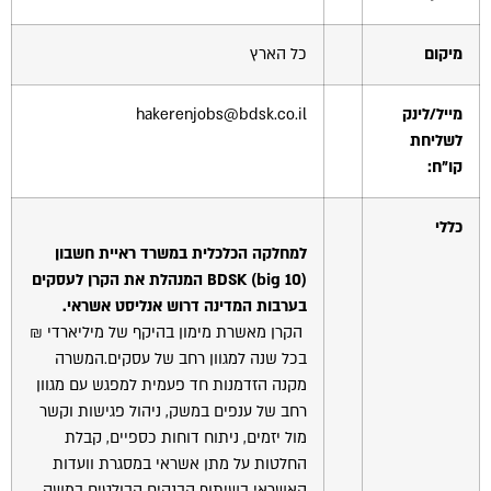
מיקום
כל הארץ
מייל/לינק
hakerenjobs@bdsk.co.il
לשליחת
קו"ח:
כללי
למחלקה הכלכלית במשרד ראיית חשבון
big 10
(
BDSK
) המנהלת את הקרן לעסקים
בערבות המדינה דרוש אנליסט אשראי.
הקרן מאשרת מימון בהיקף של מיליארדי ₪
בכל שנה למגוון רחב של עסקים.המשרה
מקנה הזדמנות חד פעמית למפגש עם מגוון
רחב של ענפים במשק, ניהול פגישות וקשר
מול יזמים, ניתוח דוחות כספיים, קבלת
החלטות על מתן אשראי במסגרת וועדות
האשראי בשיתוף הבנקים הבולטים במשק,