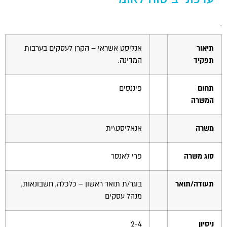
הוסף קו תחתון לקישורים
format_underlined
סמן קישורים
font_download
לאפס
cached
תיאור
אנליסט אשראי – הקרן לעסקים בערבות
את
תפקיד
המדינה.
כל
האפשרויות
תחום
פיננסים
המשרה
משרה
אנאליסט\ית
סוג משרה
פרי לאנסר
תעודה/תואר
בוגר/ת תואר ראשון – כלכלה, חשבונאות,
מנהל עסקים
ניסיון
2-4