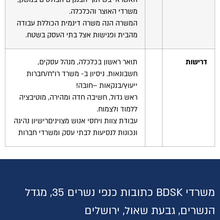
משרדי האוצר והכלכלה.
המשרה הנה משרה דינמית הכוללת עבודה
מהבית ופגישות אצל בתי העסק בשטח.
דרישות
תואר ראשון בכלכלה, מנהל עסקים,
חשבונאות. ניסיון ב- משרד רו"ח/חברות
ייעוץ/בנקאות –חובה!
ראש גדול, חשיבה חדה ומהירה, מוטיבציה
ללמוד ולצמוח.
עבודת צוות ויחסי אנוש מצויניםרישיון נהיגה
ונכונות לנסיעות לבתי עסק ומשרדי חברות
משרדי BDSK כתובות כנפי נשרים 35, מגדל
הנשרים, גבעת שאול, ירושלים