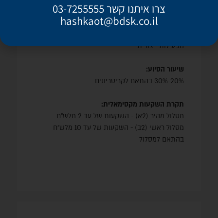
צרו איתנו קשר 03-7255555
✔ ניסיון של 5 שנים
hashkaot@bdsk.co.il
סיוע עבור הכנת התוכנית
✔ מעסיק 250 - 5 עובדים
&#10004 היקף הכנסות של עד 200 מלש"ח
מפעילות ייצורית
שיעור הסיוע:
20%-30% בהתאם לקריטריונים
תקרת השקעות מקסימאלית:
מסלול מהיר (2א) - השקעות של עד 2 מלש"ח
מסלול ראשי (2ב) - השקעות של עד 10 מלש"ח
בהתאם למסלול