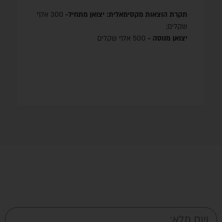
תקרת הוצאות מקסימאלית:
יצואן מתחיל-
300 אלף
שקלים;
יצואן מנוסה -
500 אלף שקלים
לבדיקת זכאותכם ללא עלות ולמציאת המענק
המתאים לכם, אנא מלאו את הטופס ונחזור
אליכם בהקדם!