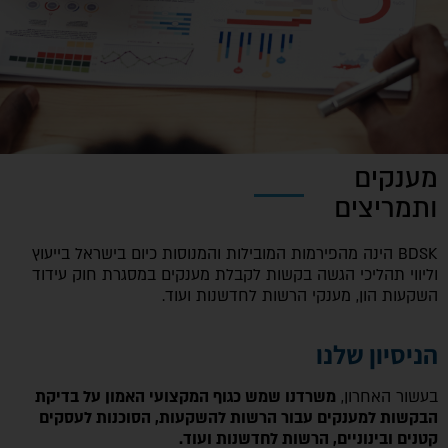
הוסף קו תחתון לקישורים
format_underlined
סמן קישורים
font_download
לאפס
cached
את
כל
האפשרויות
מענקים
ותמריצים
BDSK הינה מהפירמות המובילות והמנוסות כיום בישראל בייעוץ
וליווי תהליכי הגשה בקשות לקבלת מענקים במסגרת חוק עידוד
השקעות הון, מענקי הרשות לחדשנות ועוד.
הניסיון שלנו
בעשור האחרון,
משרדנו שמש כגוף המקצועי האמון על בדיקת
הבקשות למענקים עבור הרשות להשקעות, הסוכנות לעסקים
קטנים ובינוניים, הרשות לחדשנות ועוד.