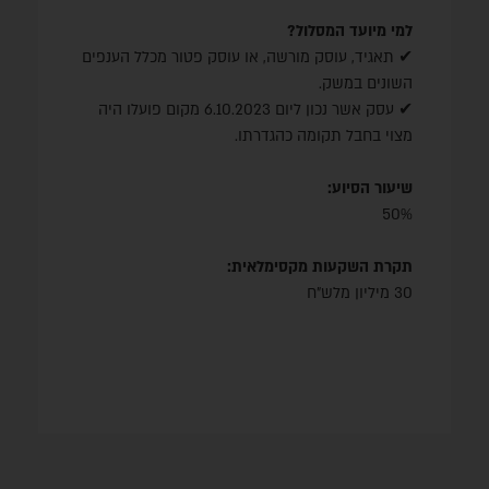
השקעות בציוד ומכונות
בציוד חדש בלבד אשר נרשם כרכוש קבוע בספרי
למי מיועד המסלול?
החברה.
✔ תאגיד, עוסק מורשה, או עוסק פטור מכלל הענפים
השונים במשק.
השקעות רכות
✔ עסק אשר נכון ליום 6.10.2023 מקום פועלו היה
יועץ להגשת הבקשה והכנת התוכנית העסקית.
מצוי בחבל תקומה כהגדרתו.
שיעור הסיוע:
50%
תקרת השקעות מקסימלאית:
30 מיליון מלש״ח