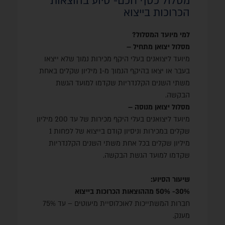
מסלול כסף חכם- סיוע בהוצאות
הכנת תכנית שיווקית
הכרוכות בייצוא
ייעוץ והקמת מערכי שיווק והפצה בשוק היעד
יועצים ועובדים בשוק היעדכנת תכנית שיווקית
למי מיועד המסלול?
התמחות בשוק יעד
מסלול יצואן מתחיל –
פרסום ושיווק מקוון
מיועד ליצואנים בעלי היקף מכירות נמוך שלא ייצאו
תערוכות והדגמות בשוק היעד
בעבר או יצאו בהיקף הנמוך מ-1 מיליון שקלים באחת
הוצאות נסיעה
משתי השנים הקלנדריות שקדמו למועד הגשת
תקינה, ייעוץ משפטי וביטוח סיכוני סחר חוץ
הבקשה.
ליווי והכוונה של הנספח המסחרי במדינת היעד
מסלול יצואן מנוסה –
מיועד ליצואנים בעלי היקף מכירות של עד 200 מיליון
תנאי סף עיקריים:
שקלים במכירות וניסיון קודם בייצוא של לפחות 1
✔ פעילות ייצור ו/או מתן שרותים
מיליון שקלים בכל אחת משתי השנים הקלנדריות
✔ לפחות 35% מתשומות העסק מבוצעות בישראל
שקדמו למועד הגשת הבקשה.
✔ אינו עוסק בענפים המוחרגים בהוראה (כגון סחר,
עו"ד, רו"ח, אמנים ועוד)
שיעור הסיוע:
✔מחזור גדול מ 500 אלש"ח או גיוס של 2 מלש"ח
30%- 50% מההוצאות הכרוכות בייצוא
✔ ליצואן מנוסה- ייצוא מינימלי של 1 מלש"ח או 200
חברות המשתייכות לאוכלוסיית מיעוטים – עד 75%
אש"ח לעסק מאוכלוסיית מיעוטים או כתב אישור
מענק.
במסלול מענקים