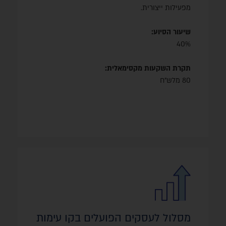
השקעות רכות
מפעילות ייצורית.
השקעות לצורף עמידה בתקן ורגולציה, שיווק ופרסום,
יעוץ והכשרות (במגבלת 20% מההשקעה).
שיעור הסיוע:
40%
תקרת השקעות מקסימאלית:
80 מלש״ח
השקעות מוכרות
השקעות במבנה
בנייה ישירה, פיתוח סביבתי ועוד.
מסלול לעסקים הפועלים בקו עימות