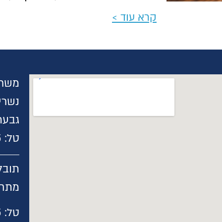
קרא עוד >
גבעת
טל:
5
תובל 40
מתחם
טל:
5