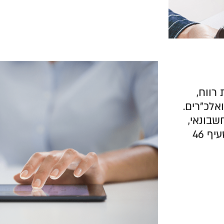
רווח,
אלכ"רים.
שבונאי,
תמיכות ממשלתיות, גיוסי תרומות, קבלת אישורים, סעיף 46