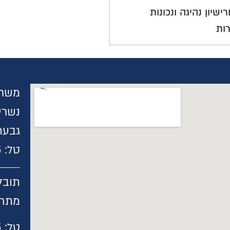
ישיון נהיגה ונכונות
ות
גבעת
טל:
5
תובל 40
מתחם
טל:
5