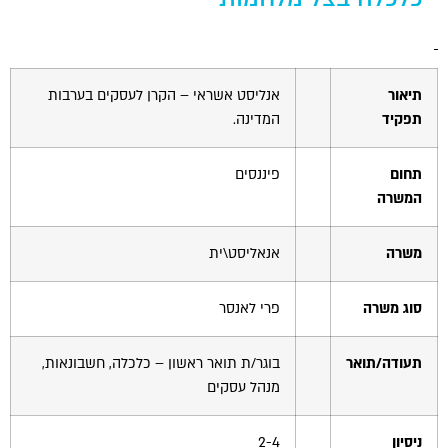
הוסף קו תחתון לקישורים
format_underlined
סמן קישורים
font_download
לאפס
cached
תיאור
אנליסט אשראי – הקרן לעסקים בערבות
את
תפקיד
המדינה.
כל
האפשרויות
תחום
פיננסים
המשרה
משרה
אנאליסט\ית
סוג משרה
פרי לאנסר
תעודה/תואר
בוגר/ת תואר ראשון – כלכלה, חשבונאות,
מנהל עסקים
ניסיון
2-4