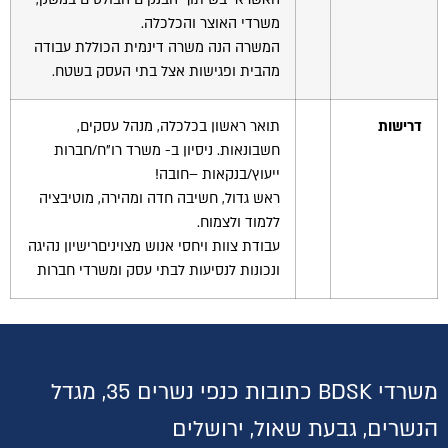
משרדי האוצר והכלכלה.
המשרה הנה משרה דינמית הכוללת עבודה
מהבית ופגישות אצל בתי העסק בשטח.
דרישות
תואר ראשון בכלכלה, מנהל עסקים,
חשבונאות. ניסיון ב- משרד רו"ח/חברות
ייעוץ/בנקאות –חובה!
ראש גדול, חשיבה חדה ומהירה, מוטיבציה
ללמוד ולצמוח.
עבודת צוות ויחסי אנוש מצויניםרישיון נהיגה
ונכונות לנסיעות לבתי עסק ומשרדי חברות
משרדי BDSK כתובות כנפי נשרים 35, מגדל
הנשרים, גבעת שאול, ירושלים