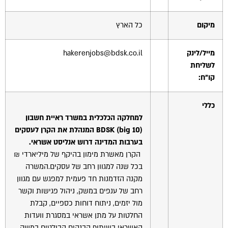
מיקום
כל הארץ
מייל/לינק
hakerenjobs@bdsk.co.il
לשליחת
קו"ח:
כללי
למחלקה הכלכלית במשרד ראיית חשבון
big 10
(
BDSK
) המנהלת את הקרן לעסקים
בערבות המדינה דרוש אנליסט אשראי.
הקרן מאשרת מימון בהיקף של מיליארדי ₪
בכל שנה למגוון רחב של עסקים.המשרה
מקנה הזדמנות חד פעמית למפגש עם מגוון
רחב של ענפים במשק, ניהול פגישות וקשר
מול יזמים, ניתוח דוחות כספיים, קבלת
החלטות על מתן אשראי במסגרת וועדות
האשראי בשיתוף הבנקים הבולטים במשק,