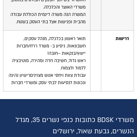
משרדי האוצר והכלכלה.
המשרה הנה משרה דינמית הכוללת עבודה
מהבית ופגישות אצל בתי העסק בשטח.
דרישות
תואר ראשון בכלכלה, מנהל עסקים,
חשבונאות. ניסיון ב- משרד רו"ח/חברות
ייעוץ/בנקאות –חובה!
ראש גדול, חשיבה חדה ומהירה, מוטיבציה
ללמוד ולצמוח.
עבודת צוות ויחסי אנוש מצויניםרישיון נהיגה
ונכונות לנסיעות לבתי עסק ומשרדי חברות
משרדי BDSK כתובות כנפי נשרים 35, מגדל
הנשרים, גבעת שאול, ירושלים