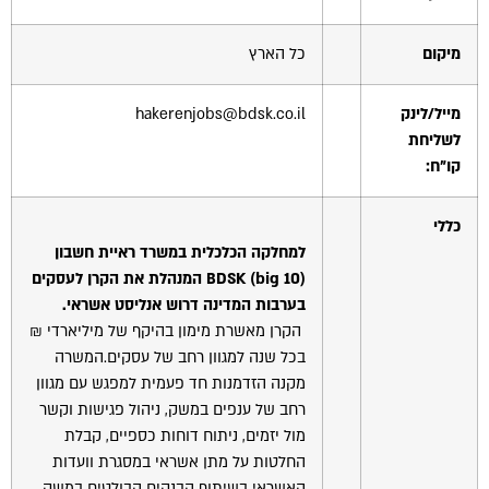
מיקום
כל הארץ
מייל/לינק
hakerenjobs@bdsk.co.il
לשליחת
קו"ח:
כללי
למחלקה הכלכלית במשרד ראיית חשבון
big 10
(
BDSK
) המנהלת את הקרן לעסקים
בערבות המדינה דרוש אנליסט אשראי.
הקרן מאשרת מימון בהיקף של מיליארדי ₪
בכל שנה למגוון רחב של עסקים.המשרה
מקנה הזדמנות חד פעמית למפגש עם מגוון
רחב של ענפים במשק, ניהול פגישות וקשר
מול יזמים, ניתוח דוחות כספיים, קבלת
החלטות על מתן אשראי במסגרת וועדות
האשראי בשיתוף הבנקים הבולטים במשק,