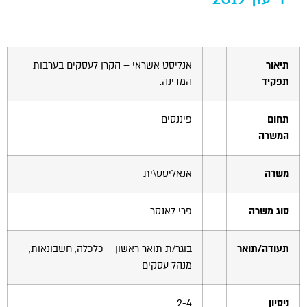
הוסף קו תחתון לקישורים
format_underlined
סמן קישורים
font_download
לאפס
cached
תיאור
אנליסט אשראי – הקרן לעסקים בערבות
את
תפקיד
המדינה.
כל
האפשרויות
תחום
פיננסים
המשרה
משרה
אנאליסט\ית
סוג משרה
פרי לאנסר
תעודה/תואר
בוגר/ת תואר ראשון – כלכלה, חשבונאות,
מנהל עסקים
ניסיון
2-4