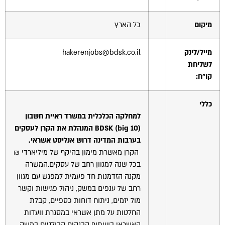
מיקום
כל הארץ
מייל/לינק
hakerenjobs@bdsk.co.il
לשליחת
קו"ח:
כללי
למחלקה הכלכלית במשרד ראיית חשבון
big 10
(
BDSK
) המנהלת את הקרן לעסקים
בערבות המדינה דרוש אנליסט אשראי.
הקרן מאשרת מימון בהיקף של מיליארדי ₪
בכל שנה למגוון רחב של עסקים.המשרה
מקנה הזדמנות חד פעמית למפגש עם מגוון
רחב של ענפים במשק, ניהול פגישות וקשר
מול יזמים, ניתוח דוחות כספיים, קבלת
החלטות על מתן אשראי במסגרת וועדות
האשראי בשיתוף הבנקים הבולטים במשק,