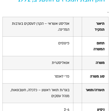
הוסף קו תחתון לקישורים
format_underlined
סמן קישורים
font_download
לאפס
cached
תיאור
אנליסט אשראי – הקרן לעסקים בערבות
את
תפקיד
המדינה.
כל
האפשרויות
תחום
פיננסים
המשרה
משרה
אנאליסט\ית
סוג משרה
פרי לאנסר
תעודה/תואר
בוגר/ת תואר ראשון – כלכלה, חשבונאות,
מנהל עסקים
ניסיון
2-4