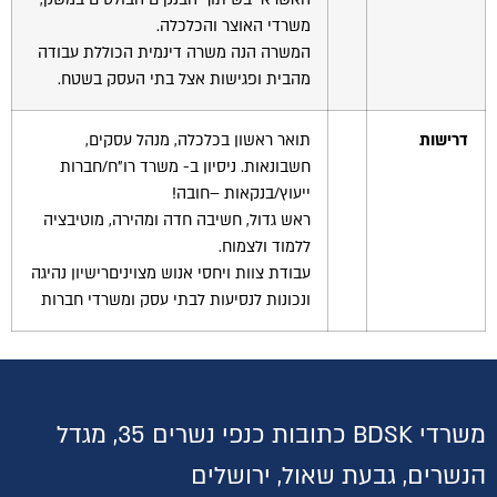
משרדי האוצר והכלכלה.
המשרה הנה משרה דינמית הכוללת עבודה
מהבית ופגישות אצל בתי העסק בשטח.
דרישות
תואר ראשון בכלכלה, מנהל עסקים,
חשבונאות. ניסיון ב- משרד רו"ח/חברות
ייעוץ/בנקאות –חובה!
ראש גדול, חשיבה חדה ומהירה, מוטיבציה
ללמוד ולצמוח.
עבודת צוות ויחסי אנוש מצויניםרישיון נהיגה
ונכונות לנסיעות לבתי עסק ומשרדי חברות
משרדי BDSK כתובות כנפי נשרים 35, מגדל
הנשרים, גבעת שאול, ירושלים