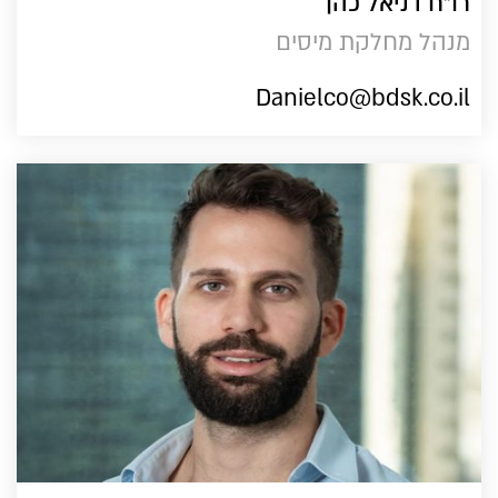
רו"ח דניאל כהן
מנהל מחלקת מיסים
Danielco@bdsk.co.il