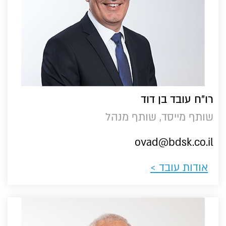
הוסף קו תחתון לקישורים
format_underlined
סמן קישורים
font_download
לאפס
cached
את
כל
האפשרויות
רו״ח עובד בן דוד
שותף מייסד, שותף מנהל
ovad@bdsk.co.il
אודות עובד >