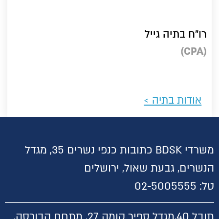
רו"ח בתיה גייל
(CPA)
אודות בתיה ​>
משרדי BDSK כתובות כנפי נשרים 35, מגדל
הנשרים, גבעת שאול, ירושלים
טל:
02-5005555
תובל 40,
מגדל ספיר קומה 27, מתחם הבורסה,