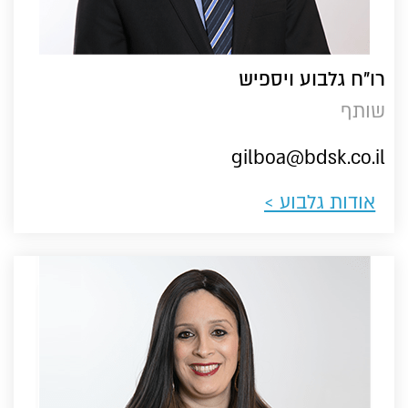
רו"ח גלבוע ויספיש
שותף
gilboa@bdsk.co.il
אודות גלבוע >