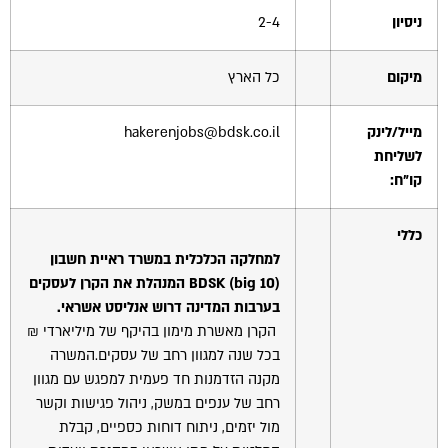
ניסיון
2-4
מיקום
כל הארץ
מייל/לינק
hakerenjobs@bdsk.co.il
לשליחת
קו"ח:
כללי
למחלקה הכלכלית במשרד ראיית חשבון
big 10
(
BDSK
) המנהלת את הקרן לעסקים
בערבות המדינה דרוש אנליסט אשראי.
הקרן מאשרת מימון בהיקף של מיליארדי ₪
בכל שנה למגוון רחב של עסקים.המשרה
מקנה הזדמנות חד פעמית למפגש עם מגוון
רחב של ענפים במשק, ניהול פגישות וקשר
מול יזמים, ניתוח דוחות כספיים, קבלת