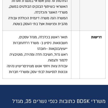
החלטות על מתן אשראי במסגרת וועדות
האשראי בשיתוף הבנקים הבולטים במשק,
משרדי האוצר והכלכלה.
המשרה הנה משרה דינמית הכוללת עבודה
מהבית ופגישות אצל בתי העסק בשטח.
דרישות
תואר ראשון בכלכלה, מנהל עסקים,
חשבונאות. ניסיון ב- משרד רו"ח/חברות
ייעוץ/בנקאות –חובה!
ראש גדול, חשיבה חדה ומהירה, מוטיבציה
ללמוד ולצמוח.
עבודת צוות ויחסי אנוש מצויניםרישיון נהיגה
ונכונות לנסיעות לבתי עסק ומשרדי חברות
משרדי BDSK כתובות כנפי נשרים 35, מגדל