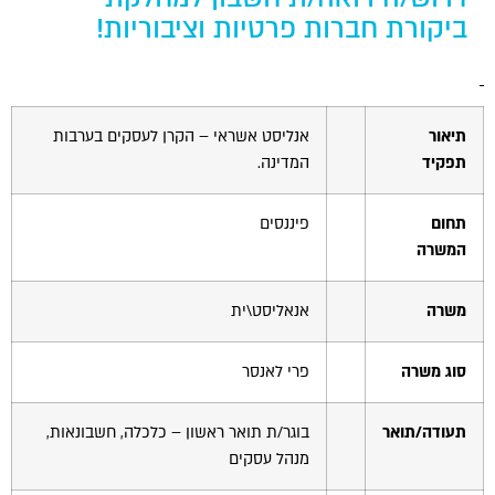
הוסף קו תחתון לקישורים
format_underlined
ביקורת חברות פרטיות וציבוריות!
סמן קישורים
font_download
לאפס
cached
את
תיאור
אנליסט אשראי – הקרן לעסקים בערבות
כל
האפשרויות
תפקיד
המדינה.
תחום
פיננסים
המשרה
משרה
אנאליסט\ית
סוג משרה
פרי לאנסר
תעודה/תואר
בוגר/ת תואר ראשון – כלכלה, חשבונאות,
מנהל עסקים