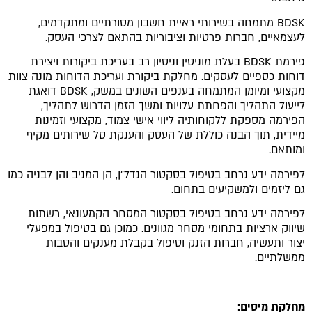
הוסף קו תחתון לקישורים
format_underlined
BDSK מתמחה בשירותי ראיית חשבון מסורתיים ומתקדמים,
סמן קישורים
font_download
לעצמאיים, חברות פרטיות וציבוריות בהתאם לצרכי העסק.
לאפס
cached
פירמת BDSK בעלת מוניטין וניסיון רב בעריכת ביקורות ויצירת
את
דוחות כספיים לעסקים. מחלקת ביקורת ועריכת הדוחות מונה צוות
כל
מקצועי ומיומן המתמחה בענפים השונים במשק, BDSK דואגת
האפשרויות
לייעול התהליך והפחתת עלויות ומשך הזמן הדרוש לתהליך,
הפירמה מספקת ללקוחותיה ליווי אישי צמוד, מקצועי וזמינות
מיידית, תוך הבנה כוללת של העסק והענקת סל שירותים מקיף
ומותאם.
לפירמה ידע נרחב בטיפול בסקטור הנדל"ן, הן המניב והן לבניה כמו
גם ליזמים ולמשקיעים בתחום.
לפירמה ידע נרחב בטיפול בסקטור המסחר הקמעונאי, רשתות
שיווק ארציות בתחומי מסחר מגוונים. כמוכן גם בטיפול במפעלי
יצור ותעשיה, חברות הזנק וטיפול בקבלת מענקים והטבות
ממשלתיים.
מחלקת מיסים: