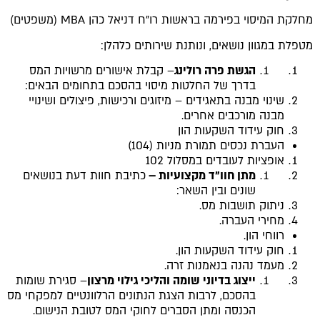
מחלקת המיסוי בפירמה בראשות רו"ח דניאל כהן MBA (משפטים)
מטפלת במגוון נושאים, ונותנת שירותים כלהלן:
הגשת פרה רולינג
– קבלת אישורים מרשויות המס
בדרך של החלטות מיסוי בהסכם בתחומים הבאים:
שינוי מבנה בתאגידים – מיזוגים ורכישות, פיצולים ושינויי
מבנה מורכבים אחרים.
חוק עידוד השקעות הון
העברת נכסים תמורת מניות (104)
אופציות לעובדים במסלול 102
מתן חוו"ד מקצועיות
–
כתיבת חוות דעת בנושאים
שונים ובין השאר:
ניתוק תושבות מס.
מחירי העברה.
רווחי הון.
חוק עידוד השקעות הון.
מעמד נהנה בנאמנות זרה.
ייצוג בדיוני שומה והליכי גילוי מרצון
– סגירת שומות
בהסכם, לרבות הצגת הנתונים הרלוונטיים למפקחי מס
הכנסה ומתן הסברים לחוקי המס לטובת הנישום.