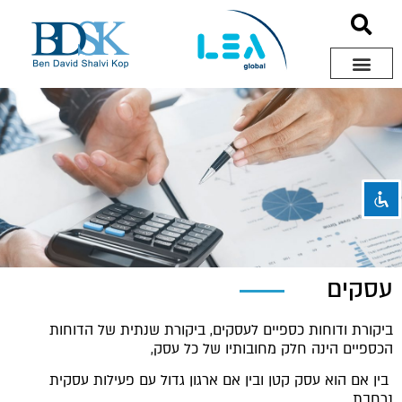
השבת את ההבזקים
visibility_off
סמן כותרות
title
צבע רקע
settings
זום (הקטנה)
zoom_out
זום (הגדלה)
zoom_in
הקטנת גופן
remove_circle_outline
עסקים
הגדלת גופן
add_circle_outline
גופן קריא
spellcheck
ביקורת ודוחות כספיים לעסקים,
ביקורת שנתית של הדוחות
ניגודיות בהירה
הכספיים הינה חלק מחובותיו של כל עסק,
brightness_high
ניגודיות כהה
בין אם
הוא עסק קטן ובין אם ארגון גדול עם פעילות עסקית
brightness_low
נרחבת.