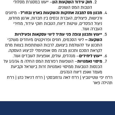
חוק עידוד השקעות הון
– ייעוץ במסגרת מסלולי
הטבות המס השונים.
תכנון מס למבנה אחזקות והשקעות בארץ ובחו"ל
– מיזוגים
ורכישות, פיצולים, העברת נכסים בין חברות, ארגון מחדש,
ניצול הפסדים, שיטות דיווח, הטבות חוקי עידוד, מחירי
העברה ועוד.
ייעוץ ותכנון צופה פני עתיד ליווי עסקאות ופעילויות
השקעה
–
ליווי הסכמים, חוזים ופרויקטים מיוחדים משלבי
התכנון עד להשלמת ביצועם, לרבות השתתפות בצוות מו"מ
לקראת הסכם ותכנון מבנה מס אופטימלי לביצוע העסקה.
ייעוץ ליחידים
– מנהלים, עולים, אופציות לעובדים ועוד.
מיסוי נאמנויות
– השפעות רפורמת המס החלה מ 1/1/14 על
הכנסות הנובעות ממיסוי נאמנויות זרות בישראל וקביעת
מעמד ואופן דיווח הנהנים.
רו"ח יפי שטיינוביץ
|
רו"ח לאה גרוזובסקי
|
רו״ח דניאל כהן
|
רו״ח
תהילה פאר